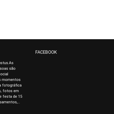
FACEBOOK
ustus.As
ssoas são
ocial
os momentos
 fotográfica
s, fotos em
de festa de 15
samentos,...