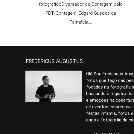
fotográficoO vereador de Contagem pelo
PDT/Contagem, Edgard Guedes da
Farmácia,...
FREDERICUS AUGUSTUS
Olá!Sou Fredericus Aug
fotos que faço das pe
focadas na fotografia s
buscando o registro d
e emoções na cobertura
de eventos empresariai
festas infantis, fotos 
anos e fotografia de ca