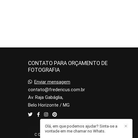
CONTATO PARA ORÇAMENTO DE
FOTOGRAFIA
Enviar mensagem
contato@fredericus.com.br
Av. Raja Gabáglia,
Belo Horizonte / MG
Olá, em que podemos ajudar? Sinta-se a
✕
vontade em me chamar no Whats.
CONTATO