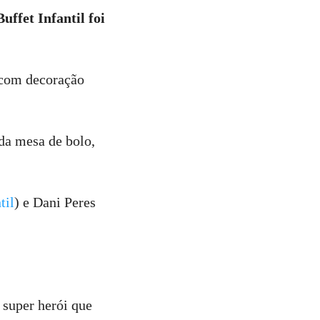
ffet Infantil foi
 com decoração
 da mesa de bolo,
til
) e Dani Peres
 super herói que