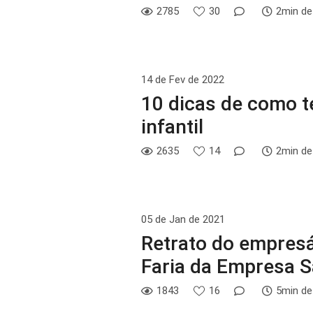
2785
30
2min de 
14 de Fev de 2022
10 dicas de como te
infantil
2635
14
2min de 
05 de Jan de 2021
Retrato do empres
Faria da Empresa 
1843
16
5min de 