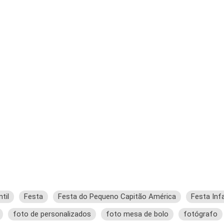
til
Festa
Festa do Pequeno Capitão América
Festa Infa
foto de personalizados
foto mesa de bolo
fotógrafo