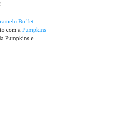
!
ramelo Buffet
ato com a
Pumpkins
 da Pumpkins e