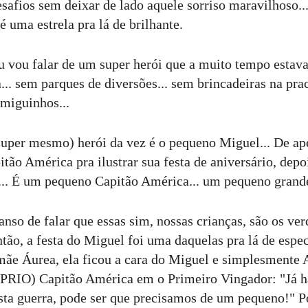
safios sem deixar de lado aquele sorriso maravilhoso...
 é uma estrela pra lá de brilhante.
u vou falar de um super herói que a muito tempo estav
a... sem parques de diversões... sem brincadeiras na pra
miguinhos...
uper mesmo) herói da vez é o pequeno Miguel... De ape
tão América pra ilustrar sua festa de aniversário, dep
.. É um pequeno Capitão América... um pequeno grande
nso de falar que essas sim, nossas crianças, são os ver
tão, a festa do Miguel foi uma daquelas pra lá de espec
ãe Áurea, ela ficou a cara do Miguel e simplesment
PRIO) Capitão América em o Primeiro Vingador: "Já h
sta guerra, pode ser que precisamos de um pequeno!" P