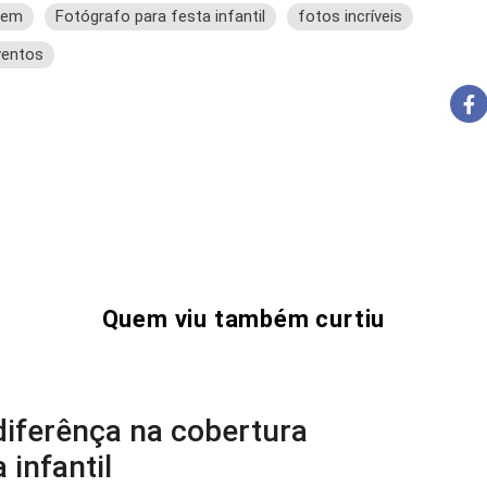
gem
Fotógrafo para festa infantil
fotos incríveis
ventos
Quem viu também curtiu
diferênça na cobertura
 infantil