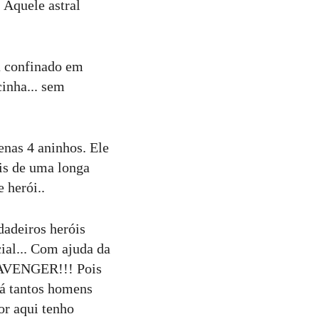
 Aquele astral
a confinado em
cinha... sem
nas 4 aninhos. Ele
ois de uma longa
 herói..
dadeiros heróis
ial... Com ajuda da
e AVENGER!!! Pois
á tantos homens
or aqui tenho