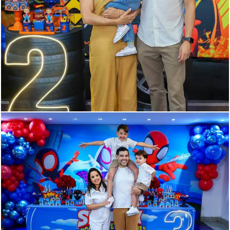
189
0
215
0