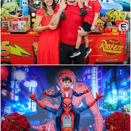
240
0
252
0