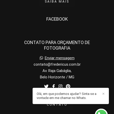
SAIBA MAIS
FACEBOOK
CONTATO PARA ORÇAMENTO DE
FOTOGRAFIA
Enviar mensagem
contato@fredericus.com.br
Av. Raja Gabáglia,
Belo Horizonte / MG
Olá, em que podemos ajudar? Sinta-se a
✕
vontade em me chamar no Whats.
CONTATO