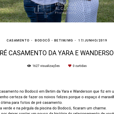
CASAMENTO
BODOCÓ - BETIM/MG
17/JUNHO/2019
RÉ CASAMENTO DA YARA E WANDERS
1627
visualizações
0
curtidas
ré casamento no Bodocó em Betim da Yara e Wanderson que fiz em u
nho certeza de fazer os noivos felizes porque o espaço é maravi
 ótima para fotos de pré casamento.
ea verde e na pérgula da piscina do Bodocó, ficaram um charme.
 por deixar contar um pouco da história do relacionamento de você