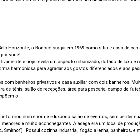
Belo Horizonte, o Bodocó surgiu em 1969 como sítio e casa de ca
 por você!
dativamente e hoje revela um aspecto urbanizado, dotado de luxo e 
 forma harmoniosa para agradar aos gostos diferenciados e aos pa
s com banheiros privativos e casa auxiliar com dois banheiros. Mui
ra de tênis, salão de recepções, área para pescaria, campo de fute
compõem o
ansformou num enorme e luxuoso salão de eventos, sem perder suas 
menores e muito aconchegantes. A adega era um local de produção
c, Smirnof). Possui cozinha industrial, fogão a lenha, banheiros, 