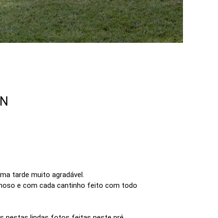
ON
ma tarde muito agradável.
lhoso e com cada cantinho feito com todo
s nestas lindas fotos feitas neste pré