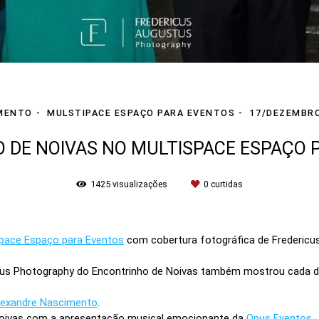
MENTO
MULSTIPACE ESPAÇO PARA EVENTOS
17/DEZEMBR
 DE NOIVAS NO MULTISPACE ESPAÇO 
1425
visualizações
0
curtidas
space Espaço para Eventos
com cobertura fotográfica de Fredericus
tus Photography do Encontrinho de Noivas também mostrou cada de
lexandre Nascimento
.
oivas com a apresentação musical emocionante da
Opus Eventos
.