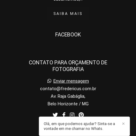
SAIBA MAIS
FACEBOOK
CONTATO PARA ORÇAMENTO DE
FOTOGRAFIA
Enviar mensagem
contato@fredericus.com.br
Av. Raja Gabáglia,
Belo Horizonte / MG
Olá, em que podemos ajudar? Sinta-se a
✕
vontade em me chamar no Whats.